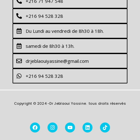
+216 71 947 548
+216 94 528 328
Du Lundi au vendredi de 8h30 à 18h.
samedi de 8h30 à 13h.
drjeblaouiyassine@gmail.com
+216 94 528 328
Copyright © 2024 -Dr Jeblaoui Yassine. tous droits réservés
F
I
Y
L
T
a
n
o
i
i
c
s
u
n
k
e
t
t
k
t